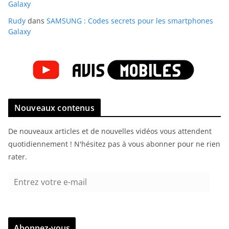
Galaxy
Rudy
dans
SAMSUNG : Codes secrets pour les smartphones
Galaxy
Nouveaux contenus
De nouveaux articles et de nouvelles vidéos vous attendent
quotidiennement ! N'hésitez pas à vous abonner pour ne rien
rater.
E
n
t
r
Abonnez-vous
e