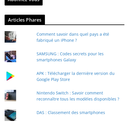
z
v
Articles Phares
o
t
Comment savoir dans quel pays a été
r
fabriqué un iPhone ?
e
e
SAMSUNG : Codes secrets pour les
-
smartphones Galaxy
m
a
APK : Télécharger la dernière version du
i
Google Play Store
l
Nintendo Switch : Savoir comment
reconnaître tous les modèles disponibles ?
DAS : Classement des smartphones