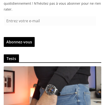
quotidiennement ! N'hésitez pas à vous abonner pour ne rien
rater.
E
n
t
r
Abonnez-vous
e
z
v
Tests
o
t
r
e
e
-
m
a