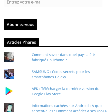
n
t
r
Abonnez-vous
e
z
v
Articles Phares
o
t
Comment savoir dans quel pays a été
r
fabriqué un iPhone ?
e
e
SAMSUNG : Codes secrets pour les
-
smartphones Galaxy
m
a
APK : Télécharger la dernière version du
i
Google Play Store
l
Informations cachées sur Android : A quoi
servent-elles? Comment accéder à ses USSD?