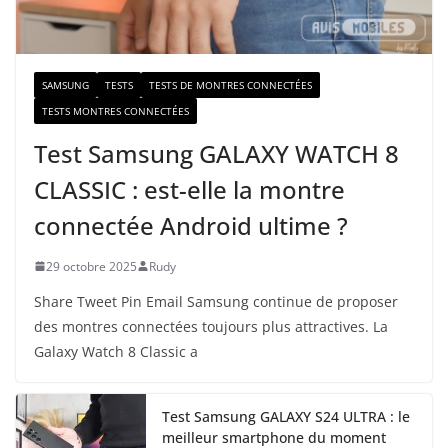
i
l
SAMSUNG
TESTS
TESTS DE MONTRES CONNECTÉES
TESTS MONTRES CONNECTÉES
Test Samsung GALAXY WATCH 8
CLASSIC : est-elle la montre
connectée Android ultime ?
29 octobre 2025
Rudy
Share Tweet Pin Email Samsung continue de proposer
des montres connectées toujours plus attractives. La
Galaxy Watch 8 Classic a
Test Samsung GALAXY S24 ULTRA : le
meilleur smartphone du moment