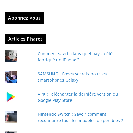
t
r
Abonnez-vous
e
z
v
Articles Phares
o
t
Comment savoir dans quel pays a été
r
fabriqué un iPhone ?
e
e
SAMSUNG : Codes secrets pour les
-
smartphones Galaxy
m
a
APK : Télécharger la dernière version du
i
Google Play Store
l
Nintendo Switch : Savoir comment
reconnaître tous les modèles disponibles ?