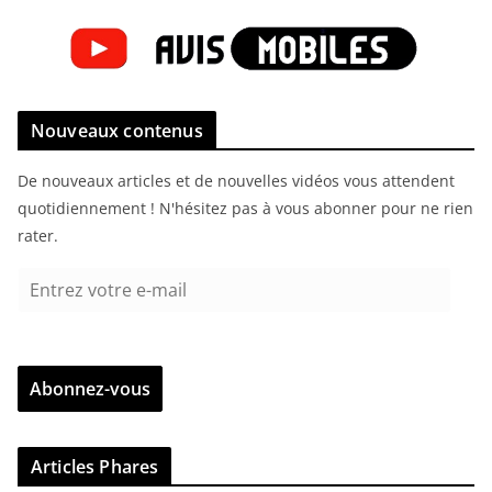
Nouveaux contenus
De nouveaux articles et de nouvelles vidéos vous attendent
quotidiennement ! N'hésitez pas à vous abonner pour ne rien
rater.
E
n
t
r
Abonnez-vous
e
z
v
Articles Phares
o