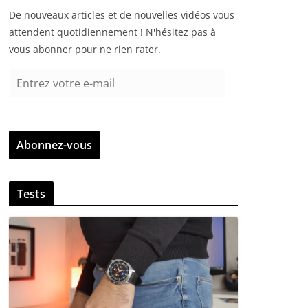
De nouveaux articles et de nouvelles vidéos vous
attendent quotidiennement ! N'hésitez pas à
vous abonner pour ne rien rater.
E
n
t
r
Abonnez-vous
e
z
v
Tests
o
t
r
e
e
-
m