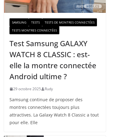
a
i
l
SAMSUNG
TESTS
TESTS DE MONTRES CONNECTÉES
TESTS MONTRES CONNECTÉES
Test Samsung GALAXY
WATCH 8 CLASSIC : est-
elle la montre connectée
Android ultime ?
29 octobre 2025
Rudy
Samsung continue de proposer des
montres connectées toujours plus
attractives. La Galaxy Watch 8 Classic a tout
pour elle. Elle