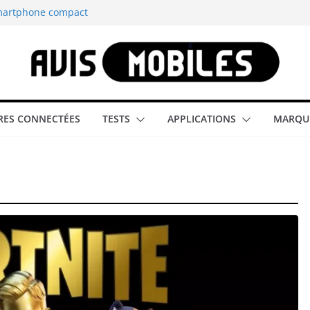
smartphone compact
est-elle la
aître tous les
able rétrogaming
ES CONNECTÉES
TESTS
APPLICATIONS
MARQU
illeur smartphone