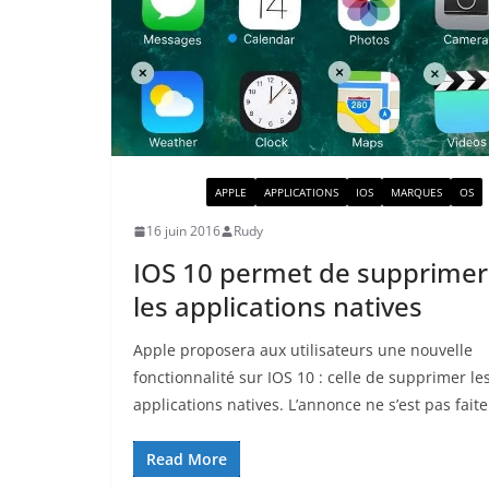
ACTUALITÉ
APPLE
APPLICATIONS
IOS
MARQUES
OS
16 juin 2016
Rudy
IOS 10 permet de supprimer
les applications natives
Apple proposera aux utilisateurs une nouvelle
fonctionnalité sur IOS 10 : celle de supprimer le
applications natives. L’annonce ne s’est pas faite
Read More