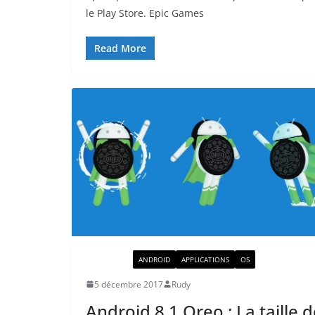
le Play Store. Epic Games
Read More
ACTUALITÉ
ANDROID
APPLICATIONS
OS
5 décembre 2017
Rudy
Android 8.1 Oreo : La taille 