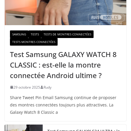
a
i
l
SAMSUNG
TESTS
TESTS DE MONTRES CONNECTÉES
TESTS MONTRES CONNECTÉES
Test Samsung GALAXY WATCH 8
CLASSIC : est-elle la montre
connectée Android ultime ?
29 octobre 2025
Rudy
Share Tweet Pin Email Samsung continue de proposer
des montres connectées toujours plus attractives. La
Galaxy Watch 8 Classic a