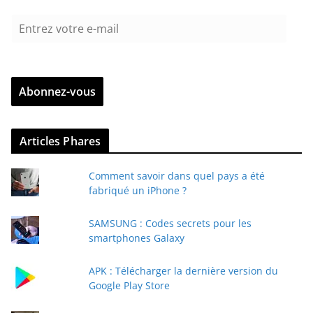
E
n
t
r
Abonnez-vous
e
z
v
Articles Phares
o
t
Comment savoir dans quel pays a été
r
fabriqué un iPhone ?
e
e
SAMSUNG : Codes secrets pour les
-
smartphones Galaxy
m
a
APK : Télécharger la dernière version du
i
Google Play Store
l