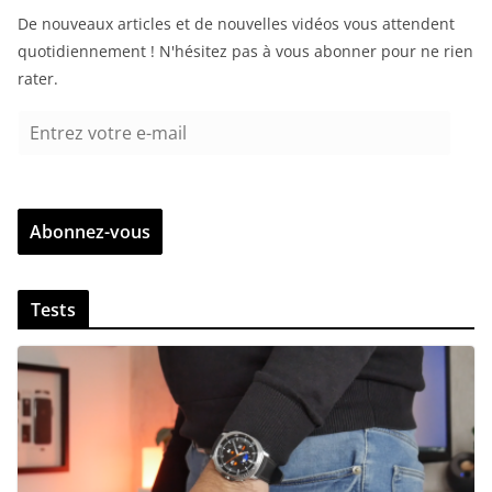
De nouveaux articles et de nouvelles vidéos vous attendent
quotidiennement ! N'hésitez pas à vous abonner pour ne rien
rater.
E
n
t
r
Abonnez-vous
e
z
v
Tests
o
t
r
e
e
-
m