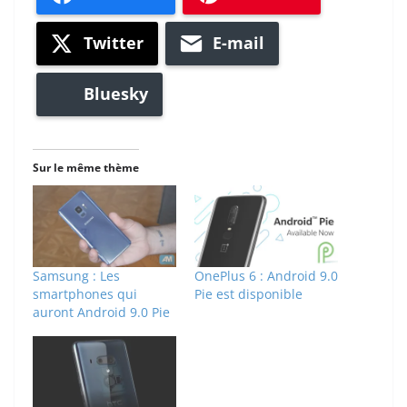
Twitter
E-mail
Bluesky
Sur le même thème
Samsung : Les
OnePlus 6 : Android 9.0
smartphones qui
Pie est disponible
auront Android 9.0 Pie