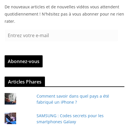
De nouveaux articles et de nouvelles vidéos vous attendent
quotidiennement ! N'hésitez pas à vous abonner pour ne rien
rater.
E
n
t
r
Abonnez-vous
e
z
v
Articles Phares
o
t
Comment savoir dans quel pays a été
r
fabriqué un iPhone ?
e
e
SAMSUNG : Codes secrets pour les
-
smartphones Galaxy
m