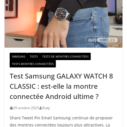
e
-
m
a
i
l
SAMSUNG
TESTS
TESTS DE MONTRES CONNECTÉES
TESTS MONTRES CONNECTÉES
Test Samsung GALAXY WATCH 8
CLASSIC : est-elle la montre
connectée Android ultime ?
29 octobre 2025
Rudy
Share Tweet Pin Email Samsung continue de proposer
des montres connectées toujours plus attractives. La