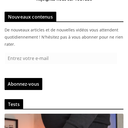
Nouveaux contenus
De nouveaux articles et de nouvelles vidéos vous attendent
quotidiennement ! N'hésitez pas à vous abonner pour ne rien
rater.
E
n
t
r
Abonnez-vous
e
z
v
Tests
o
t
r
e