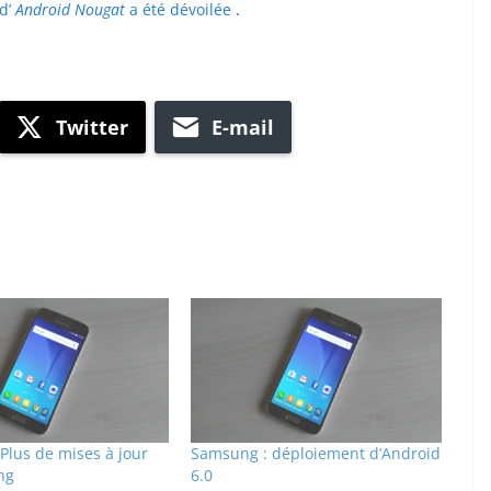
 d’
Android Nougat
a été dévoilée
.
Twitter
E-mail
 Plus de mises à jour
Samsung : déploiement d’Android
ng
6.0