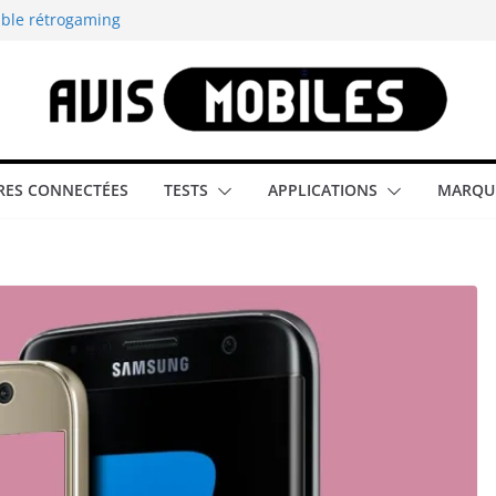
able rétrogaming
illeur smartphone
smartphone compact
est-elle la
ES CONNECTÉES
TESTS
APPLICATIONS
MARQU
aître tous les