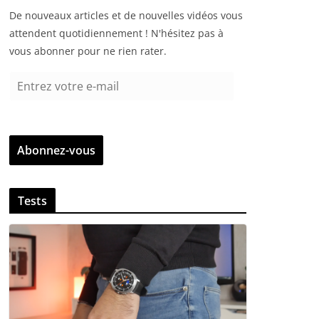
De nouveaux articles et de nouvelles vidéos vous
attendent quotidiennement ! N'hésitez pas à
vous abonner pour ne rien rater.
E
n
t
r
Abonnez-vous
e
z
v
Tests
o
t
r
e
e
-
m