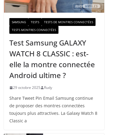
a
i
l
SAMSUNG
TESTS
TESTS DE MONTRES CONNECTÉES
TESTS MONTRES CONNECTÉES
Test Samsung GALAXY
WATCH 8 CLASSIC : est-
elle la montre connectée
Android ultime ?
29 octobre 2025
Rudy
Share Tweet Pin Email Samsung continue
de proposer des montres connectées
toujours plus attractives. La Galaxy Watch 8
Classic a