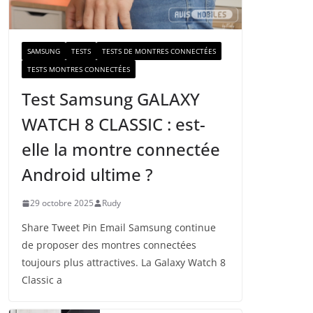
a
i
l
SAMSUNG
TESTS
TESTS DE MONTRES CONNECTÉES
TESTS MONTRES CONNECTÉES
Test Samsung GALAXY
WATCH 8 CLASSIC : est-
elle la montre connectée
Android ultime ?
29 octobre 2025
Rudy
Share Tweet Pin Email Samsung continue
de proposer des montres connectées
toujours plus attractives. La Galaxy Watch 8
Classic a