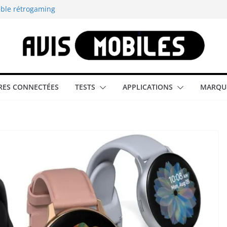
able rétrogaming
illeur smartphone
smartphone compact
est-elle la
ES CONNECTÉES
TESTS
APPLICATIONS
MARQU
aître tous les