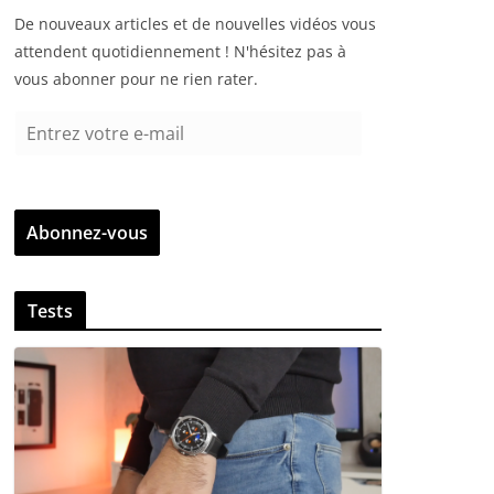
De nouveaux articles et de nouvelles vidéos vous
attendent quotidiennement ! N'hésitez pas à
vous abonner pour ne rien rater.
E
n
t
r
Abonnez-vous
e
z
v
Tests
o
t
r
e
e
-
m