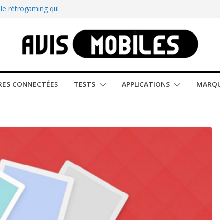
le rétrogaming qui
illeur smartphone
martphone compact
est-elle la montre
ES CONNECTÉES
TESTS
APPLICATIONS
MARQ
ître tous les