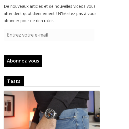
De nouveaux articles et de nouvelles vidéos vous
attendent quotidiennement ! N'hésitez pas à vous
abonner pour ne rien rater.
E
n
t
r
Abonnez-vous
e
z
v
Tests
o
t
r
e
e
-
m