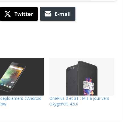
Twitter
E-mail
 déploiement d’Android
OnePlus 3 et 3T : Mis à jour vers
llow
OxygenOS 4.5.0