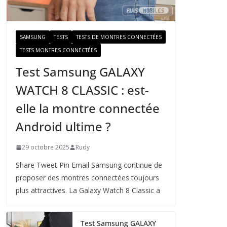
a
i
l
SAMSUNG
TESTS
TESTS DE MONTRES CONNECTÉES
TESTS MONTRES CONNECTÉES
Test Samsung GALAXY
WATCH 8 CLASSIC : est-
elle la montre connectée
Android ultime ?
29 octobre 2025
Rudy
Share Tweet Pin Email Samsung continue de
proposer des montres connectées toujours
plus attractives. La Galaxy Watch 8 Classic a
Test Samsung GALAXY