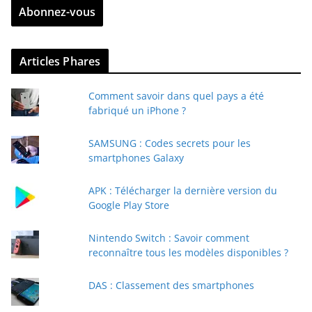
Abonnez-vous
e
z
v
Articles Phares
o
t
Comment savoir dans quel pays a été
r
fabriqué un iPhone ?
e
e
SAMSUNG : Codes secrets pour les
-
smartphones Galaxy
m
a
APK : Télécharger la dernière version du
i
Google Play Store
l
Nintendo Switch : Savoir comment
reconnaître tous les modèles disponibles ?
DAS : Classement des smartphones