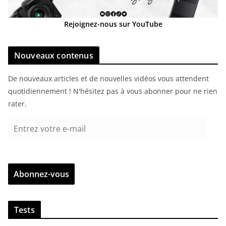
Rejoignez-nous sur YouTube
Nouveaux contenus
De nouveaux articles et de nouvelles vidéos vous attendent
quotidiennement ! N'hésitez pas à vous abonner pour ne rien
rater.
E
n
t
r
Abonnez-vous
e
z
v
Tests
o
t