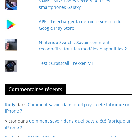
SAMSUNG : Codes secrets pour les
-
smartphones Galaxy
m
a
APK : Télécharger la dernière version du
i
Google Play Store
l
Nintendo Switch : Savoir comment
reconnaître tous les modèles disponibles ?
Test : Crosscall Trekker-M1
Commentaires récents
Rudy
dans
Comment savoir dans quel pays a été fabriqué un
iPhone ?
Victor
dans
Comment savoir dans quel pays a été fabriqué un
iPhone ?