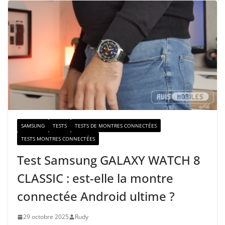
r
e
e
-
m
a
i
l
SAMSUNG
TESTS
TESTS DE MONTRES CONNECTÉES
TESTS MONTRES CONNECTÉES
Test Samsung GALAXY WATCH 8
CLASSIC : est-elle la montre
connectée Android ultime ?
29 octobre 2025
Rudy