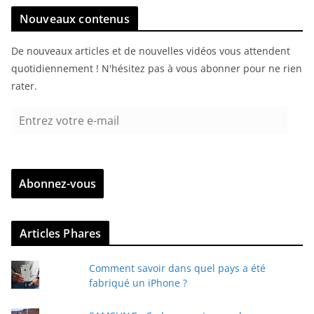
Nouveaux contenus
De nouveaux articles et de nouvelles vidéos vous attendent
quotidiennement ! N'hésitez pas à vous abonner pour ne rien
rater.
E
n
t
r
Abonnez-vous
e
z
v
Articles Phares
o
t
Comment savoir dans quel pays a été
r
fabriqué un iPhone ?
e
e