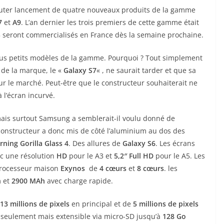
buter lancement de quatre nouveaux produits de la gamme
7
et
A9
. L’an dernier les trois premiers de cette gamme était
A5 seront commercialisés en France dès la semaine prochaine.
us petits modèles de la gamme. Pourquoi ? Tout simplement
 de la marque, le «
Galaxy S7
« , ne saurait tarder et que sa
ur le marché. Peut-être que le constructeur souhaiterait ne
 l’écran incurvé.
 mais surtout Samsung a semblerait-il voulu donné de
constructeur a donc mis de côté l’aluminium au dos des
rning Gorilla Glass 4
. Des allures de
Galaxy S6
. Les écrans
c une résolution
HD
pour le A3 et
5,2″
Full HD
pour le A5. Les
processeur maison
Exynos
de
4 cœurs
et
8 cœurs
. les
h
et
2900 MAh
avec charge rapide.
13 millions de pixels
en principal et de
5 millions de pixels
seulement mais extensible via micro-SD jusqu’à
128 Go