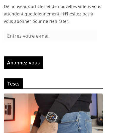
De nouveaux articles et de nouvelles vidéos vous
attendent quotidiennement ! N'hésitez pas à
vous abonner pour ne rien rater.
E
n
t
r
Abonnez-vous
e
z
v
Tests
o
t
r
e
e
-
m