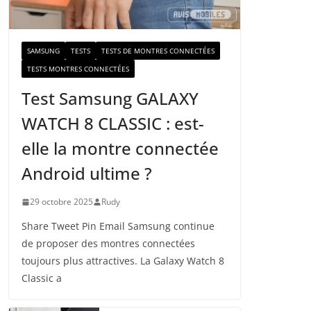
a
i
l
SAMSUNG
TESTS
TESTS DE MONTRES CONNECTÉES
TESTS MONTRES CONNECTÉES
Test Samsung GALAXY
WATCH 8 CLASSIC : est-
elle la montre connectée
Android ultime ?
29 octobre 2025
Rudy
Share Tweet Pin Email Samsung continue
de proposer des montres connectées
toujours plus attractives. La Galaxy Watch 8
Classic a