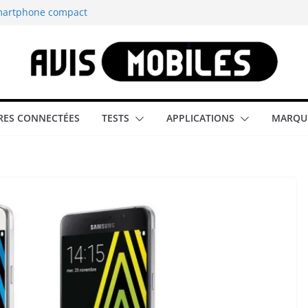
smartphone compact
est-elle la
aître tous les
able rétrogaming
ES CONNECTÉES
TESTS
APPLICATIONS
MARQU
illeur smartphone