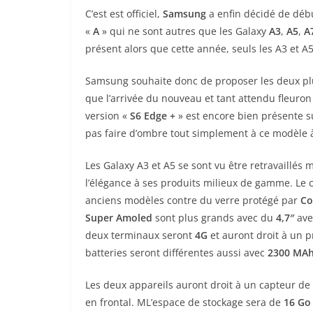
C’est est officiel,
Samsung
a enfin décidé de dé
«
A
» qui ne sont autres que les Galaxy
A3
,
A5
,
A
présent alors que cette année, seuls les A3 et 
Samsung souhaite donc de proposer les deux pl
que l’arrivée du nouveau et tant attendu fleuron
version «
S6
Edge +
» est encore bien présente s
pas faire d’ombre tout simplement à ce modèle à
Les Galaxy A3 et A5 se sont vu être retravaillés
l’élégance à ses produits milieux de gamme. Le 
anciens modèles contre du verre protégé par
Co
Super Amoled
sont plus grands avec du
4,7″
ave
deux terminaux seront
4G
et auront droit à un 
batteries seront différentes aussi avec
2300 MA
Les deux appareils auront droit à un capteur de
en frontal. ML’espace de stockage sera de
16 Go