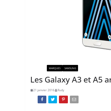
ACTUALITÉ
MARQUES
SAMSUNG
Les Galaxy A3 et A5 a
21 janvier 2016
Rudy