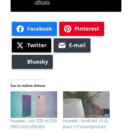
officiels
Facebook
Pinterest
Twitter
E-mail
Bluesky
Sur le même thème
Huawei : Les P20 et P20
Huawei : Android 10 Q
PRO sont officiels
pour 17 smartphones