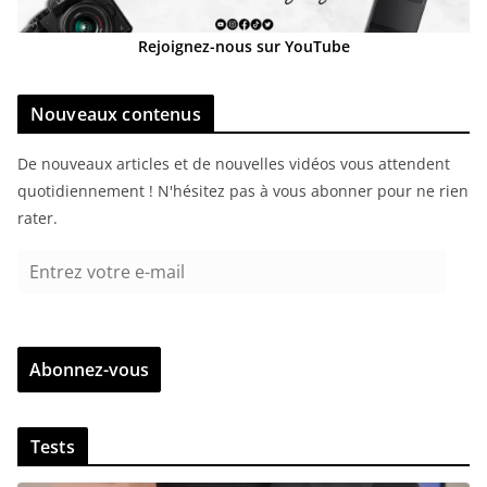
Rejoignez-nous sur YouTube
Nouveaux contenus
De nouveaux articles et de nouvelles vidéos vous attendent
quotidiennement ! N'hésitez pas à vous abonner pour ne rien
rater.
E
n
t
r
Abonnez-vous
e
z
v
Tests
o
t