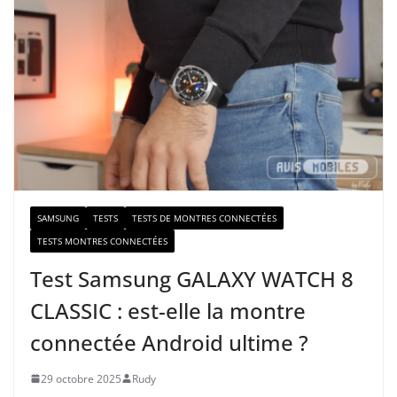
r
e
e
-
m
a
i
l
SAMSUNG
TESTS
TESTS DE MONTRES CONNECTÉES
TESTS MONTRES CONNECTÉES
Test Samsung GALAXY WATCH 8
CLASSIC : est-elle la montre
connectée Android ultime ?
29 octobre 2025
Rudy