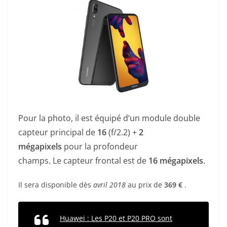
Pour la photo, il
est équipé d’un module double
capteur principal de
16
(f/2.2) +
2
mégapixels
pour la profondeur
champs. Le
capteur frontal est
de
16
mégapixels
.
Il sera disponible dès
avril 2018
au prix de
369 €
.
Huawei : Les P20 et P20 PRO sont