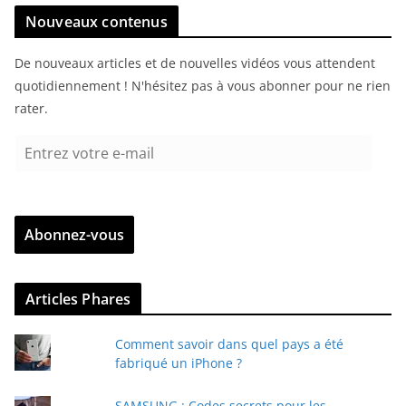
Nouveaux contenus
De nouveaux articles et de nouvelles vidéos vous attendent
quotidiennement ! N'hésitez pas à vous abonner pour ne rien
rater.
E
n
t
r
Abonnez-vous
e
z
v
Articles Phares
o
t
Comment savoir dans quel pays a été
r
fabriqué un iPhone ?
e
e
SAMSUNG : Codes secrets pour les