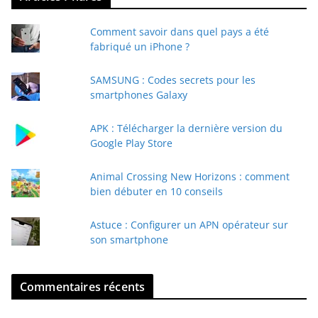
t
Comment savoir dans quel pays a été
r
fabriqué un iPhone ?
e
e
SAMSUNG : Codes secrets pour les
-
smartphones Galaxy
m
a
APK : Télécharger la dernière version du
i
Google Play Store
l
Animal Crossing New Horizons : comment
bien débuter en 10 conseils
Astuce : Configurer un APN opérateur sur
son smartphone
Commentaires récents