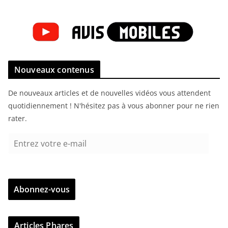
Nouveaux contenus
De nouveaux articles et de nouvelles vidéos vous attendent
quotidiennement ! N'hésitez pas à vous abonner pour ne rien
rater.
E
n
t
r
Abonnez-vous
e
z
v
Articles Phares
o