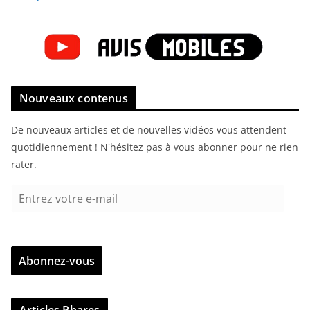
Nouveaux contenus
De nouveaux articles et de nouvelles vidéos vous attendent
quotidiennement ! N'hésitez pas à vous abonner pour ne rien
rater.
E
n
t
r
Abonnez-vous
e
z
v