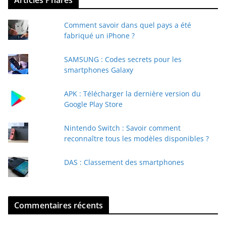
Articles Phares
o
t
Comment savoir dans quel pays a été
r
fabriqué un iPhone ?
e
e
SAMSUNG : Codes secrets pour les
-
smartphones Galaxy
m
a
APK : Télécharger la dernière version du
i
Google Play Store
l
Nintendo Switch : Savoir comment
reconnaître tous les modèles disponibles ?
DAS : Classement des smartphones
Commentaires récents