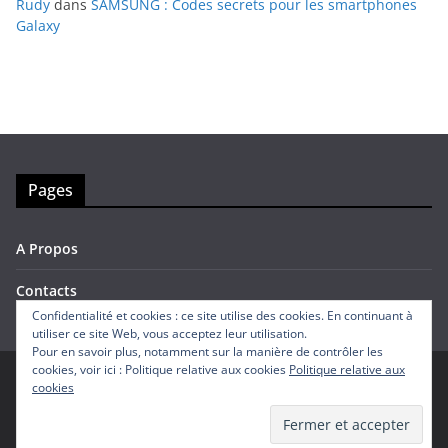
Rudy
dans
SAMSUNG : Codes secrets pour les smartphones
Galaxy
Pages
A Propos
Contacts
Confidentialité et cookies : ce site utilise des cookies. En continuant à
utiliser ce site Web, vous acceptez leur utilisation.
Pour en savoir plus, notamment sur la manière de contrôler les
cookies, voir ici : Politique relative aux cookies
Politique relative aux
cookies
Copyright © 2026
Avis Mobiles
. Tous droits réservés.
Theme
ColorMag
par ThemeGrill. Propulsé par
WordPress
.