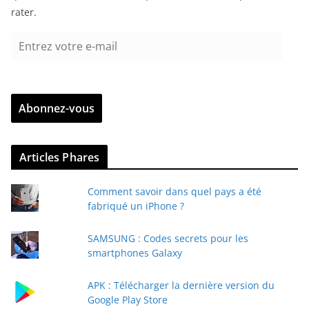
rater.
E
n
t
r
Abonnez-vous
e
z
v
Articles Phares
o
t
Comment savoir dans quel pays a été
r
fabriqué un iPhone ?
e
e
SAMSUNG : Codes secrets pour les
-
smartphones Galaxy
m
a
APK : Télécharger la dernière version du
i
Google Play Store