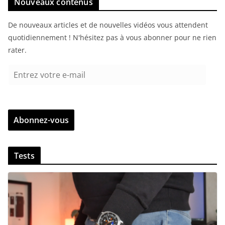
Nouveaux contenus
De nouveaux articles et de nouvelles vidéos vous attendent
quotidiennement ! N'hésitez pas à vous abonner pour ne rien
rater.
E
n
t
r
Abonnez-vous
e
z
v
Tests
o
t
r
e
e
-