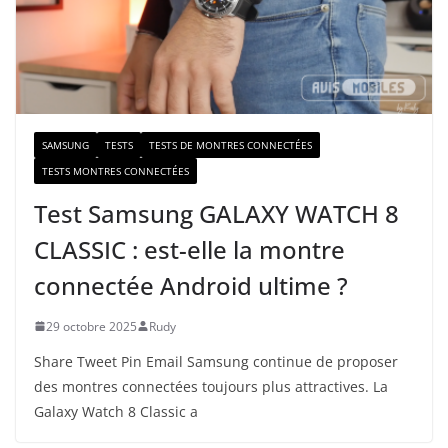
m
a
i
l
SAMSUNG
TESTS
TESTS DE MONTRES CONNECTÉES
TESTS MONTRES CONNECTÉES
Test Samsung GALAXY WATCH 8
CLASSIC : est-elle la montre
connectée Android ultime ?
29 octobre 2025
Rudy
Share Tweet Pin Email Samsung continue de proposer
des montres connectées toujours plus attractives. La
Galaxy Watch 8 Classic a