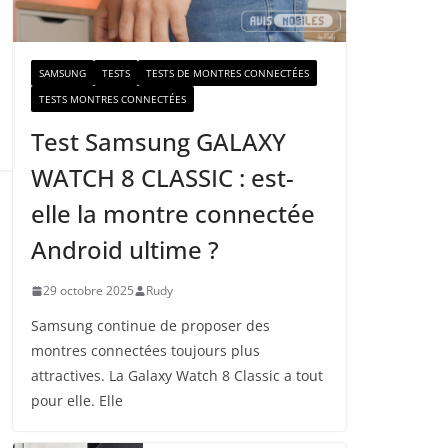
a
i
l
SAMSUNG
TESTS
TESTS DE MONTRES CONNECTÉES
TESTS MONTRES CONNECTÉES
Test Samsung GALAXY
WATCH 8 CLASSIC : est-
elle la montre connectée
Android ultime ?
29 octobre 2025
Rudy
Samsung continue de proposer des
montres connectées toujours plus
attractives. La Galaxy Watch 8 Classic a tout
pour elle. Elle