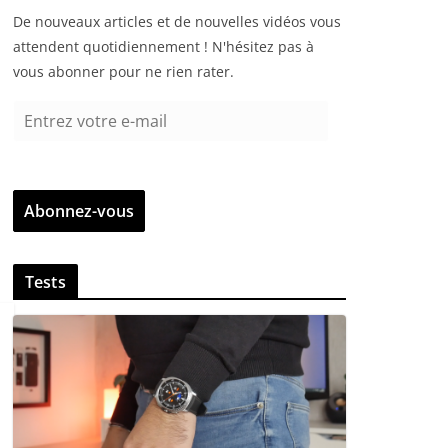
De nouveaux articles et de nouvelles vidéos vous
attendent quotidiennement ! N'hésitez pas à
vous abonner pour ne rien rater.
E
n
t
r
Abonnez-vous
e
z
v
Tests
o
t
r
e
e
-
m