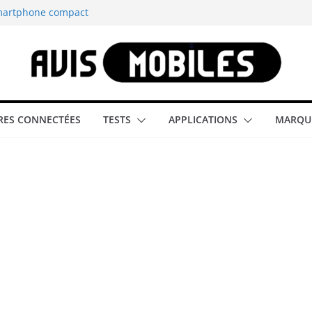
smartphone compact
est-elle la
aître tous les
able rétrogaming
ES CONNECTÉES
TESTS
APPLICATIONS
MARQU
illeur smartphone