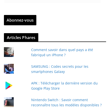
n
t
r
Abonnez-vous
e
z
v
Articles Phares
o
t
Comment savoir dans quel pays a été
r
fabriqué un iPhone ?
e
e
SAMSUNG : Codes secrets pour les
-
smartphones Galaxy
m
a
APK : Télécharger la dernière version du
i
Google Play Store
l
Nintendo Switch : Savoir comment
reconnaître tous les modèles disponibles ?