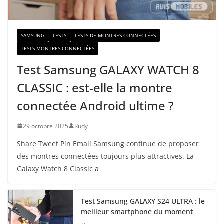
l
SAMSUNG
TESTS
TESTS DE MONTRES CONNECTÉES
TESTS MONTRES CONNECTÉES
Test Samsung GALAXY WATCH 8
CLASSIC : est-elle la montre
connectée Android ultime ?
29 octobre 2025
Rudy
Share Tweet Pin Email Samsung continue de proposer
des montres connectées toujours plus attractives. La
Galaxy Watch 8 Classic a
Test Samsung GALAXY S24 ULTRA : le
meilleur smartphone du moment