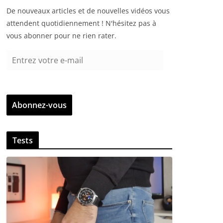
De nouveaux articles et de nouvelles vidéos vous
attendent quotidiennement ! N'hésitez pas à
vous abonner pour ne rien rater.
E
n
t
r
Abonnez-vous
e
z
v
Tests
o
t
r
e
e
-
m