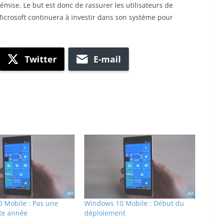
ise. Le but est donc de rassurer les utilisateurs de
icrosoft continuera à investir dans son système pour
Twitter
E-mail
 Mobile : Pas une
Windows 10 Mobile : Début du
tte année
déploiement