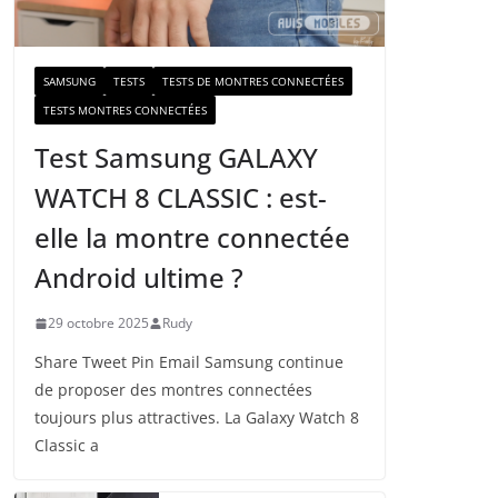
a
i
l
SAMSUNG
TESTS
TESTS DE MONTRES CONNECTÉES
TESTS MONTRES CONNECTÉES
Test Samsung GALAXY
WATCH 8 CLASSIC : est-
elle la montre connectée
Android ultime ?
29 octobre 2025
Rudy
Share Tweet Pin Email Samsung continue
de proposer des montres connectées
toujours plus attractives. La Galaxy Watch 8
Classic a