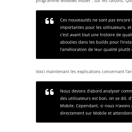
programme
Windows Insider
, sur les raisons. Q
Ces nouveautés ne sont pas encore i
importantes pour les utilisateurs, 
c’est avant tout une histoire de qua
abouties dans les builds pour l’inst
l’amélioration de leur qualité plutô
Voici maintenant les explications concernant l’a
Nous devons d’abord analyser commen
des utilisateurs est bon, on se dit,
Mobile. Cependant, si nous n’avons 
directement sur Mobile et attendons