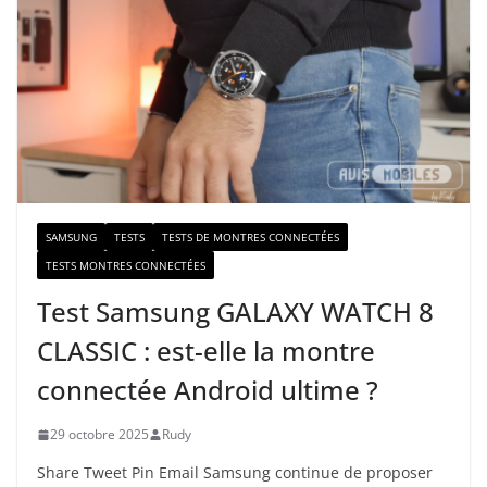
e
e
-
m
a
i
l
SAMSUNG
TESTS
TESTS DE MONTRES CONNECTÉES
TESTS MONTRES CONNECTÉES
Test Samsung GALAXY WATCH 8
CLASSIC : est-elle la montre
connectée Android ultime ?
29 octobre 2025
Rudy
Share Tweet Pin Email Samsung continue de proposer