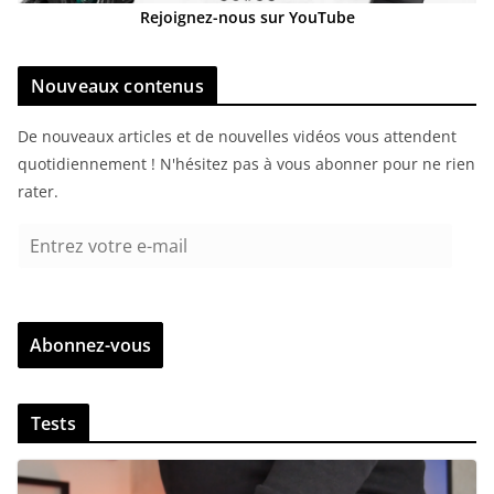
Rejoignez-nous sur YouTube
Nouveaux contenus
De nouveaux articles et de nouvelles vidéos vous attendent
quotidiennement ! N'hésitez pas à vous abonner pour ne rien
rater.
E
n
t
r
Abonnez-vous
e
z
v
Tests
o
t
r