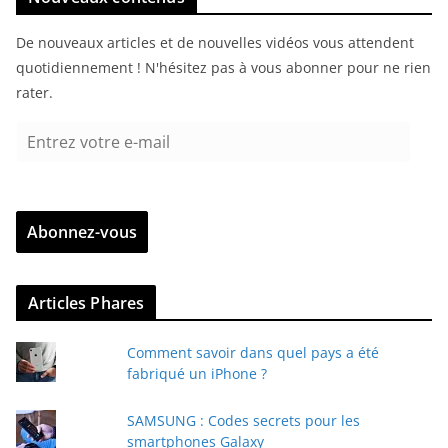
De nouveaux articles et de nouvelles vidéos vous attendent
quotidiennement ! N'hésitez pas à vous abonner pour ne rien
rater.
E
n
t
r
Abonnez-vous
e
z
v
Articles Phares
o
t
Comment savoir dans quel pays a été
r
fabriqué un iPhone ?
e
e
SAMSUNG : Codes secrets pour les
-
smartphones Galaxy