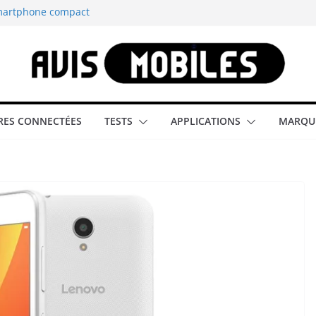
smartphone compact
est-elle la
aître tous les
able rétrogaming
ES CONNECTÉES
TESTS
APPLICATIONS
MARQU
illeur smartphone