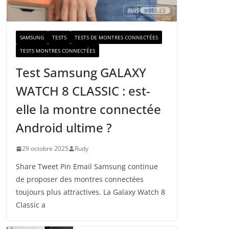
a
i
l
SAMSUNG
TESTS
TESTS DE MONTRES CONNECTÉES
TESTS MONTRES CONNECTÉES
Test Samsung GALAXY
WATCH 8 CLASSIC : est-
elle la montre connectée
Android ultime ?
29 octobre 2025
Rudy
Share Tweet Pin Email Samsung continue
de proposer des montres connectées
toujours plus attractives. La Galaxy Watch 8
Classic a