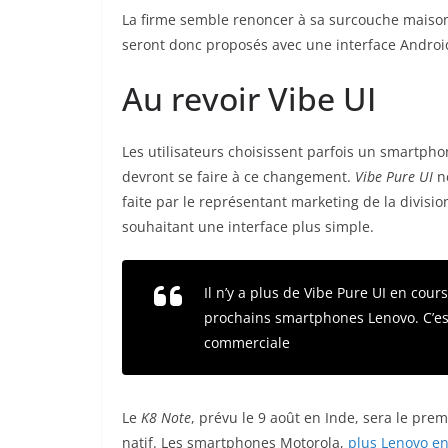
La firme semble renoncer à sa surcouche maison
seront donc proposés avec une interface Androi
Au revoir Vibe UI
Les utilisateurs choisissent parfois un smartph
devront se faire à ce changement.
Vibe Pure UI
ne
faite par le représentant marketing de la divisio
souhaitant une interface plus simple.
Il n’y a plus de Vibe Pure UI en cour
prochains smartphones Lenovo. C’es
commerciale
Le
K8
Note
, prévu le 9 août en Inde,
sera le prem
natif. Les smartphones Motorola,
plus Lenovo en