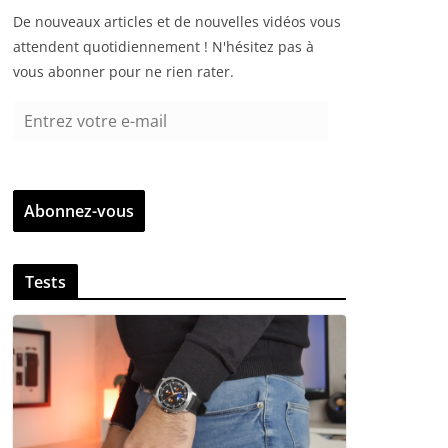
De nouveaux articles et de nouvelles vidéos vous
attendent quotidiennement ! N'hésitez pas à
vous abonner pour ne rien rater.
E
n
t
r
Abonnez-vous
e
z
v
Tests
o
t
r
e
e
-
m