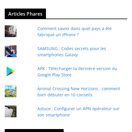
z
v
Articles Phares
o
t
Comment savoir dans quel pays a été
r
fabriqué un iPhone ?
e
e
SAMSUNG : Codes secrets pour les
-
smartphones Galaxy
m
a
APK : Télécharger la dernière version du
i
Google Play Store
l
Animal Crossing New Horizons : comment
bien débuter en 10 conseils
Astuce : Configurer un APN opérateur sur
son smartphone