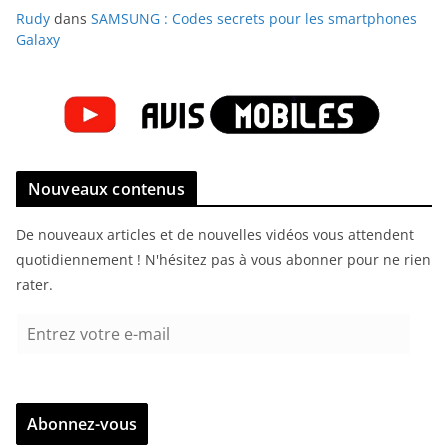
Rudy
dans
SAMSUNG : Codes secrets pour les smartphones
Galaxy
Nouveaux contenus
De nouveaux articles et de nouvelles vidéos vous attendent
quotidiennement ! N'hésitez pas à vous abonner pour ne rien
rater.
E
n
t
r
Abonnez-vous
e