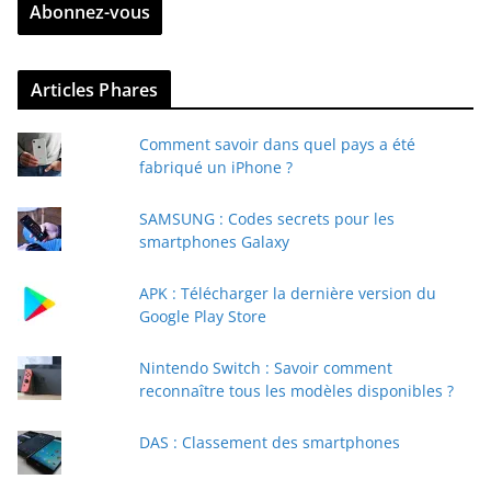
Abonnez-vous
e
z
v
Articles Phares
o
t
Comment savoir dans quel pays a été
r
fabriqué un iPhone ?
e
e
SAMSUNG : Codes secrets pour les
-
smartphones Galaxy
m
a
APK : Télécharger la dernière version du
i
Google Play Store
l
Nintendo Switch : Savoir comment
reconnaître tous les modèles disponibles ?
DAS : Classement des smartphones