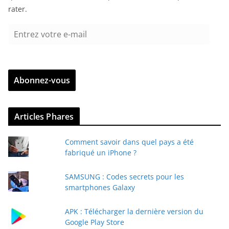
rater.
E
n
t
r
Abonnez-vous
e
z
v
Articles Phares
o
t
Comment savoir dans quel pays a été
r
fabriqué un iPhone ?
e
e
SAMSUNG : Codes secrets pour les
-
smartphones Galaxy
m
a
APK : Télécharger la dernière version du
i
Google Play Store