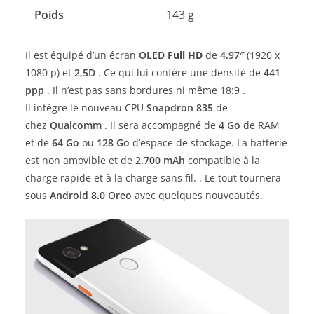
Poids
143 g
Il est équipé d’un écran
OLED
Full HD
de
4.97″
(1920 x
1080 p) et
2,5D
. Ce qui lui confère une densité de
441
ppp
. Il n’est pas sans bordures ni même 18:9 .
Il intègre le nouveau CPU
Snapdron 835
de
chez
Qualcomm
. Il sera accompagné de
4 Go
de RAM
et de
64 Go
ou
128 Go
d’espace de stockage. La batterie
est non amovible et de
2.700 mAh
compatible à la
charge rapide et à la charge sans fil. . Le tout tournera
sous
Android 8.0 Oreo
avec quelques nouveautés.