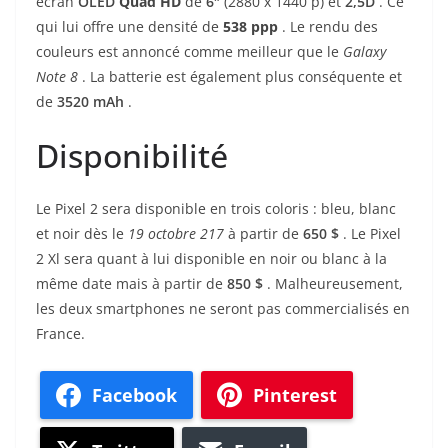
écran
OLED
Quad HD
de
6″
(2880 x 1440 p) et
2,5D
. Ce
qui lui offre une densité de
538 ppp
. Le rendu des
couleurs est annoncé comme meilleur que le
Galaxy
Note 8
. La batterie est également plus conséquente et
de
3520 mAh
.
Disponibilité
Le Pixel 2 sera disponible en trois coloris : bleu, blanc
et noir dès le
19 octobre 217
à partir de
650 $
. Le Pixel
2 Xl sera quant à lui disponible en noir ou blanc à la
même date mais à partir de
850 $
. Malheureusement,
les deux smartphones ne seront pas commercialisés en
France.
Facebook
Pinterest