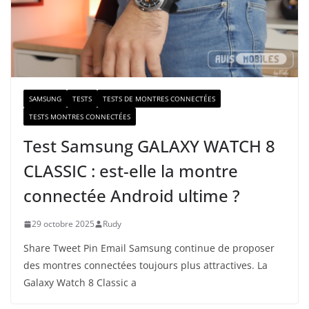
m
a
i
l
SAMSUNG
TESTS
TESTS DE MONTRES CONNECTÉES
TESTS MONTRES CONNECTÉES
Test Samsung GALAXY WATCH 8
CLASSIC : est-elle la montre
connectée Android ultime ?
29 octobre 2025
Rudy
Share Tweet Pin Email Samsung continue de proposer
des montres connectées toujours plus attractives. La
Galaxy Watch 8 Classic a