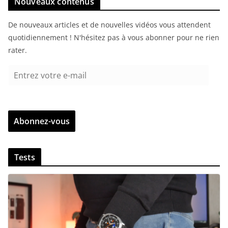
Nouveaux contenus
De nouveaux articles et de nouvelles vidéos vous attendent
quotidiennement ! N'hésitez pas à vous abonner pour ne rien
rater.
E
n
t
r
Abonnez-vous
e
z
v
Tests
o
t
r
e
e
-