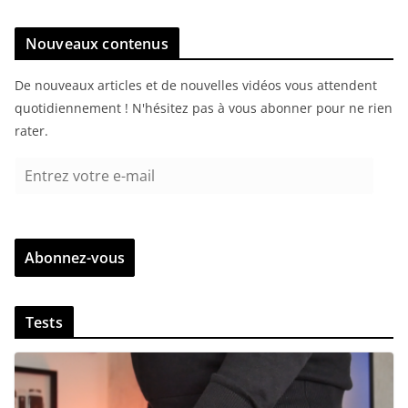
Nouveaux contenus
De nouveaux articles et de nouvelles vidéos vous attendent
quotidiennement ! N'hésitez pas à vous abonner pour ne rien
rater.
E
n
t
r
Abonnez-vous
e
z
v
Tests
o
t
r
e