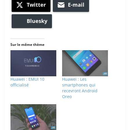
Twitter
E-mail
Bluesky
Sur le même thème
Huawei : EMUI 10
Huawei : Les
officialisé
smartphones qui
recevront Android
Oreo