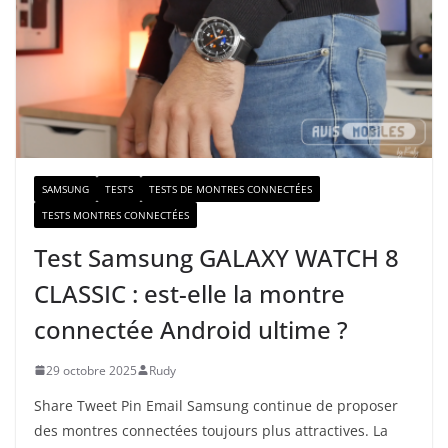
e
-
m
a
i
l
SAMSUNG
TESTS
TESTS DE MONTRES CONNECTÉES
TESTS MONTRES CONNECTÉES
Test Samsung GALAXY WATCH 8
CLASSIC : est-elle la montre
connectée Android ultime ?
29 octobre 2025
Rudy
Share Tweet Pin Email Samsung continue de proposer
des montres connectées toujours plus attractives. La