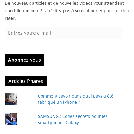
De nouveaux articles et de nouvelles vidéos vous attendent
quotidiennement ! N'hésitez pas à vous abonner pour ne rien
rater.
E
n
t
r
Abonnez-vous
e
z
v
Articles Phares
o
t
Comment savoir dans quel pays a été
r
fabriqué un iPhone ?
e
e
SAMSUNG : Codes secrets pour les
-
smartphones Galaxy
m