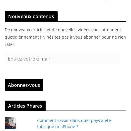
Nouveaux contenus
De nouveaux articles et de nouvelles vidéos vous attendent
quotidiennement ! N'hésitez pas à vous abonner pour ne rien
rater.
E
n
t
r
Abonnez-vous
e
z
v
Articles Phares
o
t
Comment savoir dans quel pays a été
r
fabriqué un iPhone ?
e