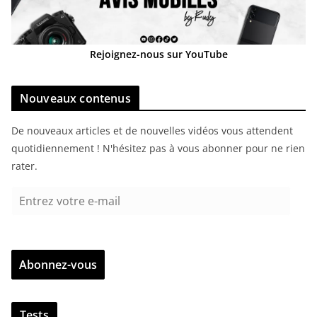
Rejoignez-nous sur YouTube
Nouveaux contenus
De nouveaux articles et de nouvelles vidéos vous attendent
quotidiennement ! N'hésitez pas à vous abonner pour ne rien
rater.
E
n
t
r
Abonnez-vous
e
z
v
Tests