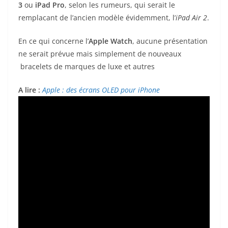
3
ou
iPad Pro
, selon les rumeurs, qui serait le
remplacant de l’ancien modèle évidemment, l’
iPad Air 2
.
En ce qui concerne l’
Apple Watch
, aucune présentation
ne serait prévue mais simplement de nouveaux
bracelets de marques de luxe et autres
A lire :
Apple : des écrans OLED pour iPhone