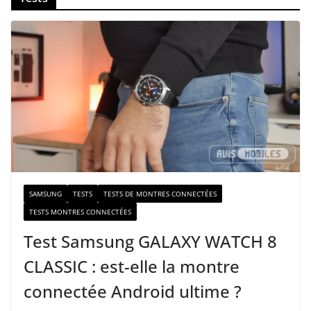
o
t
r
e
e
-
m
a
i
l
SAMSUNG
TESTS
TESTS DE MONTRES CONNECTÉES
TESTS MONTRES CONNECTÉES
Test Samsung GALAXY WATCH 8
CLASSIC : est-elle la montre
connectée Android ultime ?