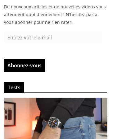
De nouveaux articles et de nouvelles vidéos vous
attendent quotidiennement ! N'hésitez pas à
vous abonner pour ne rien rater.
E
n
t
r
Abonnez-vous
e
z
v
Tests
o
t
r
e
e
-
m