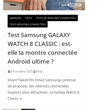
a
i
l
SAMSUNG
TESTS
TESTS DE MONTRES CONNECTÉES
TESTS MONTRES CONNECTÉES
Test Samsung GALAXY
WATCH 8 CLASSIC : est-
elle la montre connectée
Android ultime ?
29 octobre 2025
Rudy
Share Tweet Pin Email Samsung continue
de proposer des montres connectées
toujours plus attractives. La Galaxy Watch 8
Classic a