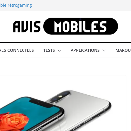
able rétrogaming
illeur smartphone
smartphone compact
est-elle la
ES CONNECTÉES
TESTS
APPLICATIONS
MARQU
aître tous les