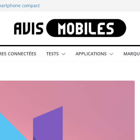
smartphone compact
est-elle la
aître tous les
able rétrogaming
ES CONNECTÉES
TESTS
APPLICATIONS
MARQU
illeur smartphone