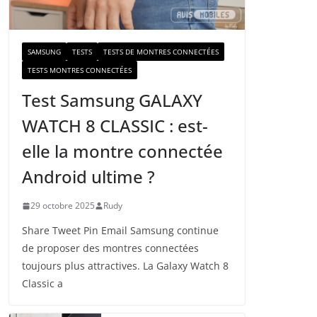
a
i
l
SAMSUNG
TESTS
TESTS DE MONTRES CONNECTÉES
TESTS MONTRES CONNECTÉES
Test Samsung GALAXY
WATCH 8 CLASSIC : est-
elle la montre connectée
Android ultime ?
29 octobre 2025
Rudy
Share Tweet Pin Email Samsung continue
de proposer des montres connectées
toujours plus attractives. La Galaxy Watch 8
Classic a