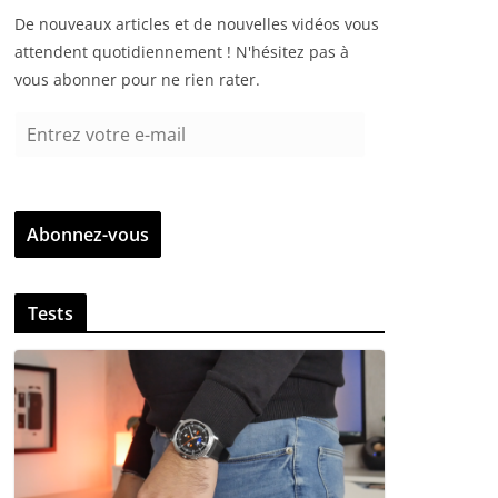
De nouveaux articles et de nouvelles vidéos vous
attendent quotidiennement ! N'hésitez pas à
vous abonner pour ne rien rater.
E
n
t
r
Abonnez-vous
e
z
v
Tests
o
t
r
e
e
-
m