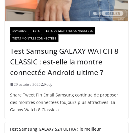
i
l
SAMSUNG
TESTS
TESTS DE MONTRES CONNECTÉES
TESTS MONTRES CONNECTÉES
Test Samsung GALAXY WATCH 8
CLASSIC : est-elle la montre
connectée Android ultime ?
29 octobre 2025
Rudy
Share Tweet Pin Email Samsung continue de proposer
des montres connectées toujours plus attractives. La
Galaxy Watch 8 Classic a
Test Samsung GALAXY S24 ULTRA : le meilleur