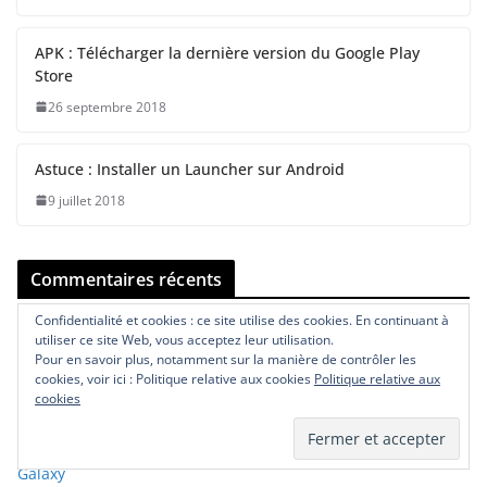
APK : Télécharger la dernière version du Google Play
Store
26 septembre 2018
Astuce : Installer un Launcher sur Android
9 juillet 2018
Commentaires récents
Confidentialité et cookies : ce site utilise des cookies. En continuant à
Rudy
dans
Comment savoir dans quel pays a été fabriqué un
utiliser ce site Web, vous acceptez leur utilisation.
iPhone ?
Pour en savoir plus, notamment sur la manière de contrôler les
cookies, voir ici : Politique relative aux cookies
Politique relative aux
Victor
dans
Comment savoir dans quel pays a été fabriqué un
cookies
iPhone ?
Rudy
dans
SAMSUNG : Codes secrets pour les smartphones
Galaxy