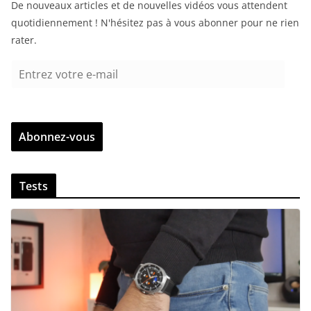
De nouveaux articles et de nouvelles vidéos vous attendent
quotidiennement ! N'hésitez pas à vous abonner pour ne rien
rater.
E
n
t
r
Abonnez-vous
e
z
v
Tests
o
t
r
e
e
-
m
a