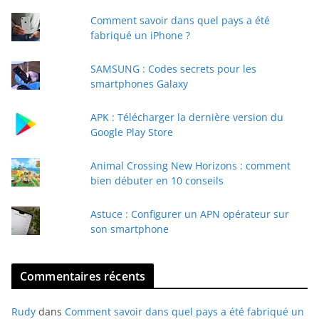
t
Comment savoir dans quel pays a été
r
fabriqué un iPhone ?
e
e
SAMSUNG : Codes secrets pour les
-
smartphones Galaxy
m
a
APK : Télécharger la dernière version du
i
Google Play Store
l
Animal Crossing New Horizons : comment
bien débuter en 10 conseils
Astuce : Configurer un APN opérateur sur
son smartphone
Commentaires récents
Rudy
dans
Comment savoir dans quel pays a été fabriqué un