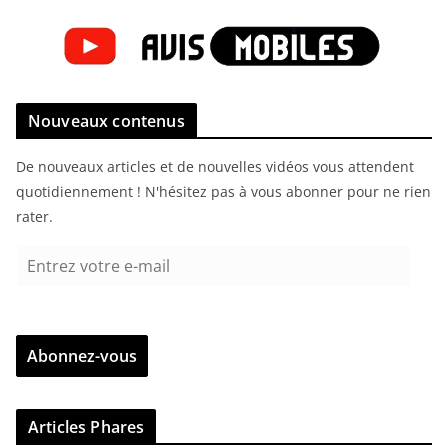
Nouveaux contenus
De nouveaux articles et de nouvelles vidéos vous attendent
quotidiennement ! N'hésitez pas à vous abonner pour ne rien
rater.
E
n
t
r
Abonnez-vous
e
z
v
Articles Phares
o