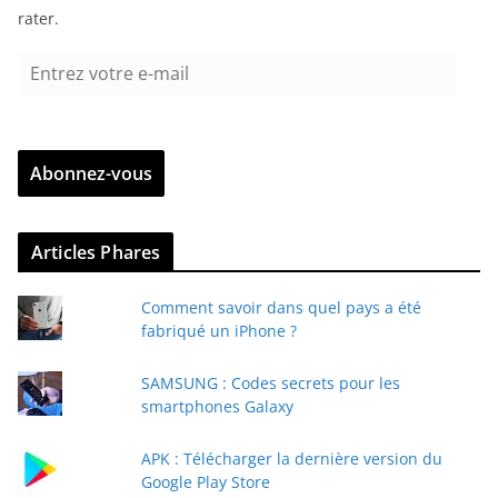
rater.
E
n
t
r
Abonnez-vous
e
z
v
Articles Phares
o
t
Comment savoir dans quel pays a été
r
fabriqué un iPhone ?
e
e
SAMSUNG : Codes secrets pour les
-
smartphones Galaxy
m
a
APK : Télécharger la dernière version du
i
Google Play Store