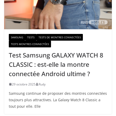
m
a
i
l
SAMSUNG
TESTS
TESTS DE MONTRES CONNECTÉES
TESTS MONTRES CONNECTÉES
Test Samsung GALAXY WATCH 8
CLASSIC : est-elle la montre
connectée Android ultime ?
29 octobre 2025
Rudy
Samsung continue de proposer des montres connectées
toujours plus attractives. La Galaxy Watch 8 Classic a
tout pour elle. Elle