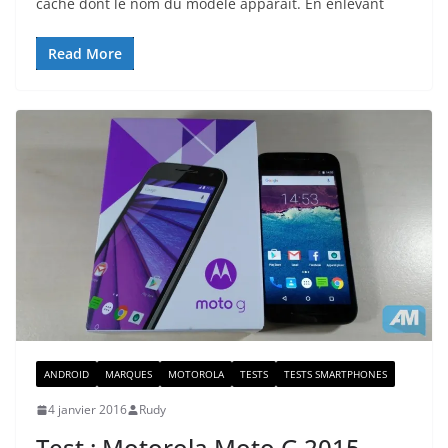
cache dont le nom du modèle apparaît. En enlevant
Read More
ANDROID
MARQUES
MOTOROLA
TESTS
TESTS SMARTPHONES
4 janvier 2016
Rudy
Test : Motorola Moto G 2015