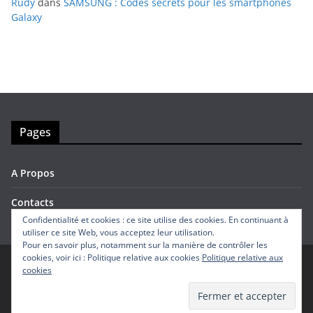
Rudy
dans
SAMSUNG : Codes secrets pour les smartphones
Galaxy
Pages
A Propos
Contacts
Confidentialité et cookies : ce site utilise des cookies. En continuant à
utiliser ce site Web, vous acceptez leur utilisation.
Pour en savoir plus, notamment sur la manière de contrôler les
cookies, voir ici : Politique relative aux cookies
Politique relative aux
cookies
Copyright © 2026
Avis Mobiles
. Tous droits réservés.
Theme
ColorMag
par ThemeGrill. Propulsé par
WordPress
.