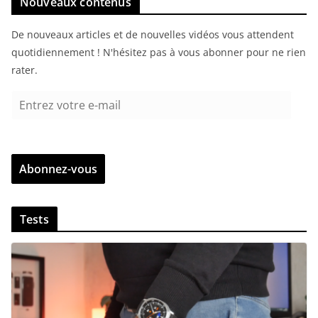
Nouveaux contenus
De nouveaux articles et de nouvelles vidéos vous attendent
quotidiennement ! N'hésitez pas à vous abonner pour ne rien
rater.
E
n
t
r
Abonnez-vous
e
z
v
Tests
o
t
r
e
e
-