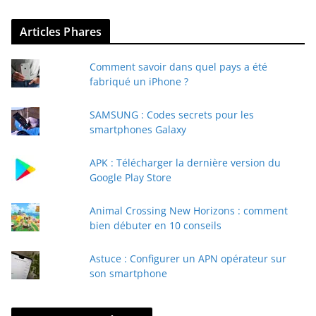
v
Articles Phares
o
t
Comment savoir dans quel pays a été
r
fabriqué un iPhone ?
e
e
SAMSUNG : Codes secrets pour les
-
smartphones Galaxy
m
a
APK : Télécharger la dernière version du
i
Google Play Store
l
Animal Crossing New Horizons : comment
bien débuter en 10 conseils
Astuce : Configurer un APN opérateur sur
son smartphone