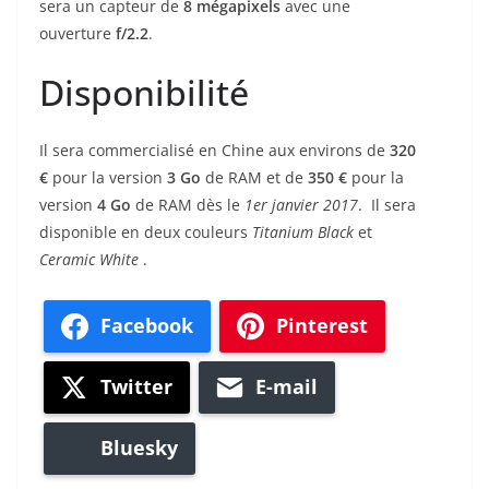
sera un capteur de
8
mégapixels
avec une
ouverture
f/2.2
.
Disponibilité
Il sera commercialisé en Chine aux environs de
320
€
pour la version
3 Go
de RAM et de
350 €
pour la
version
4 Go
de RAM dès le
1er janvier 2017
. Il sera
disponible en deux couleurs
Titanium Black
et
Ceramic White
.
Facebook
Pinterest
Twitter
E-mail
Bluesky