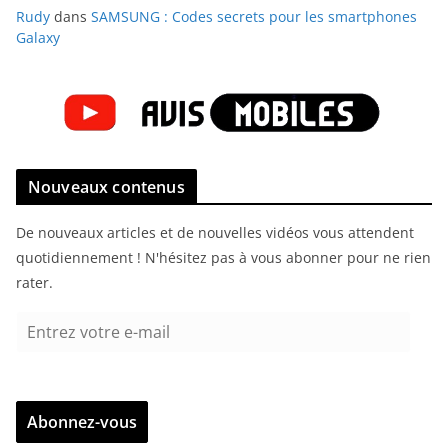
Rudy
dans
SAMSUNG : Codes secrets pour les smartphones
Galaxy
Nouveaux contenus
De nouveaux articles et de nouvelles vidéos vous attendent
quotidiennement ! N'hésitez pas à vous abonner pour ne rien
rater.
E
n
t
r
Abonnez-vous
e
z