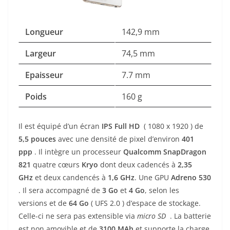
Longueur
142,9 mm
Largeur
74,5 mm
Epaisseur
7.7 mm
Poids
160 g
Il est équipé d’un écran
IPS Full HD
( 1080 x 1920 ) de
5,5
pouces
avec une densité de pixel d’environ
401
ppp
. Il intègre un processeur
Qualcomm SnapDragon
821
quatre cœurs
Kryo
dont deux cadencés à
2,35
GHz
et deux candencés à
1,6 GHz
. Une GPU
Adreno 530
. Il sera accompagné de
3 Go
et
4
Go
, selon les
versions
et de
64 Go
( UFS 2.0
) d’espace de stockage.
Celle-ci ne sera pas extensible via
micro SD
. La batterie
est non amovible et de
3100 MAh
et supporte la charge