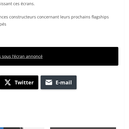
nissant ces écrans.
nces constructeurs concernant leurs prochains flagships
ipés
 sous l’écran annoncé
Twitter
E-mail