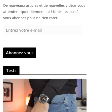
De nouveaux articles et de nouvelles vidéos vous
attendent quotidiennement ! N'hésitez pas à
vous abonner pour ne rien rater.
E
n
t
r
Abonnez-vous
e
z
v
Tests
o
t
r
e
e
-
m