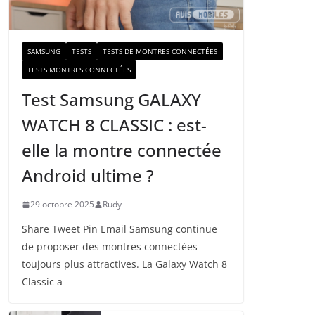
a
i
l
SAMSUNG
TESTS
TESTS DE MONTRES CONNECTÉES
TESTS MONTRES CONNECTÉES
Test Samsung GALAXY
WATCH 8 CLASSIC : est-
elle la montre connectée
Android ultime ?
29 octobre 2025
Rudy
Share Tweet Pin Email Samsung continue
de proposer des montres connectées
toujours plus attractives. La Galaxy Watch 8
Classic a