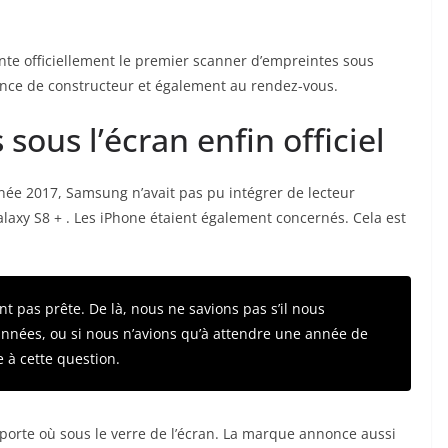
ente officiellement le premier scanner d’empreintes sous
once de constructeur et également au rendez-vous.
ous l’écran enfin officiel
nnée 2017, Samsung n’avait pas pu intégrer de lecteur
alaxy S8 + . Les iPhone étaient également concernés. Cela est
nt pas prête. De là, nous ne savions pas s’il nous
nnées, ou si nous n’avions qu’à attendre une année de
e à cette question.
porte où sous le verre de l’écran. La marque annonce aussi