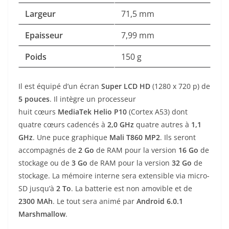
Largeur
71,5 mm
Epaisseur
7,99 mm
Poids
150 g
Il est équipé d’un écran
Super LCD
HD
(1280 x 720 p) de
5
pouces
. Il intègre un processeur
huit cœurs
MediaTek Helio P10
(Cortex A53) dont
quatre cœurs
cadencés à
2,0 GHz
quatre autres à
1,1
GHz
. Une puce graphique
Mali T860 MP2
. Ils seront
accompagnés de
2
Go
de RAM pour la version
16 Go
de
stockage ou de
3 Go
de RAM pour la version
32 Go
de
stockage. La mémoire interne sera extensible via micro-
SD jusqu’à
2 To
. La batterie est non amovible et de
2300 MAh
. Le tout sera animé par
Android 6.0.1
Marshmallow
.