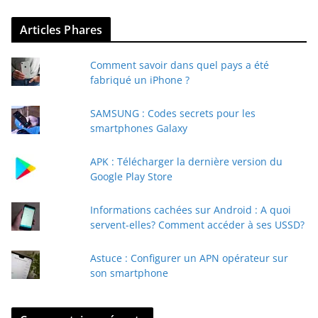
v
Articles Phares
o
t
Comment savoir dans quel pays a été
r
fabriqué un iPhone ?
e
e
SAMSUNG : Codes secrets pour les
-
smartphones Galaxy
m
a
APK : Télécharger la dernière version du
i
Google Play Store
l
Informations cachées sur Android : A quoi
servent-elles? Comment accéder à ses USSD?
Astuce : Configurer un APN opérateur sur
son smartphone