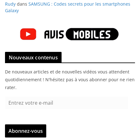
Rudy
dans
SAMSUNG : Codes secrets pour les smartphones
Galaxy
Nouveaux contenus
De nouveaux articles et de nouvelles vidéos vous attendent
quotidiennement ! N'hésitez pas à vous abonner pour ne rien
rater.
E
n
t
r
Abonnez-vous
e
z