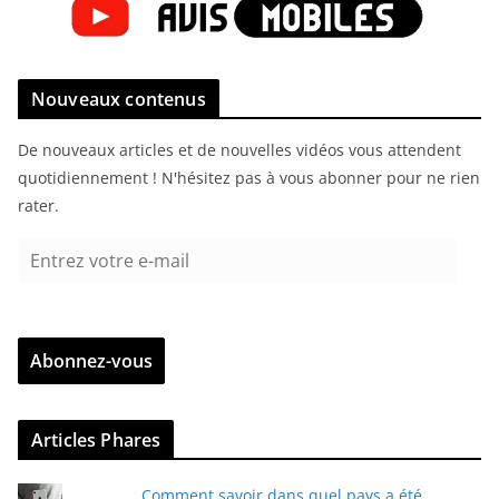
Nouveaux contenus
De nouveaux articles et de nouvelles vidéos vous attendent
quotidiennement ! N'hésitez pas à vous abonner pour ne rien
rater.
E
n
t
r
Abonnez-vous
e
z
v
Articles Phares
o
t
Comment savoir dans quel pays a été