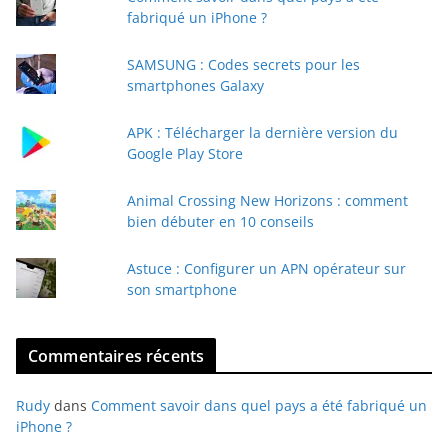
r
fabriqué un iPhone ?
e
e
SAMSUNG : Codes secrets pour les
-
smartphones Galaxy
m
a
APK : Télécharger la dernière version du
i
Google Play Store
l
Animal Crossing New Horizons : comment
bien débuter en 10 conseils
Astuce : Configurer un APN opérateur sur
son smartphone
Commentaires récents
Rudy
dans
Comment savoir dans quel pays a été fabriqué un
iPhone ?