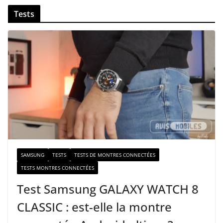
v
Tests
o
t
r
e
e
-
m
a
i
l
SAMSUNG
TESTS
TESTS DE MONTRES CONNECTÉES
TESTS MONTRES CONNECTÉES
Test Samsung GALAXY WATCH 8
CLASSIC : est-elle la montre