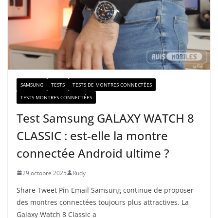
-
m
a
i
l
SAMSUNG
TESTS
TESTS DE MONTRES CONNECTÉES
TESTS MONTRES CONNECTÉES
Test Samsung GALAXY WATCH 8
CLASSIC : est-elle la montre
connectée Android ultime ?
29 octobre 2025
Rudy
Share Tweet Pin Email Samsung continue de proposer
des montres connectées toujours plus attractives. La
Galaxy Watch 8 Classic a