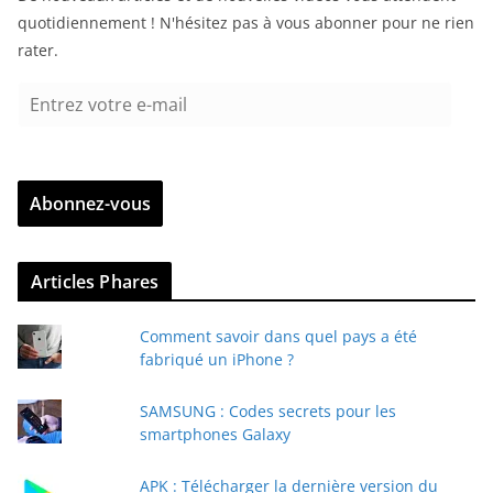
quotidiennement ! N'hésitez pas à vous abonner pour ne rien
rater.
E
n
t
r
Abonnez-vous
e
z
v
Articles Phares
o
t
Comment savoir dans quel pays a été
r
fabriqué un iPhone ?
e
e
SAMSUNG : Codes secrets pour les
-
smartphones Galaxy
m
a
APK : Télécharger la dernière version du