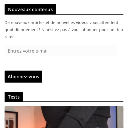
Nouveaux contenus
De nouveaux articles et de nouvelles vidéos vous attendent
quotidiennement ! N'hésitez pas à vous abonner pour ne rien
rater.
E
n
t
r
Abonnez-vous
e
z
v
Tests
o
t
r
e
e