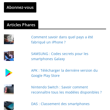
r
Abonnez-vous
e
z
v
Articles Phares
o
t
Comment savoir dans quel pays a été
r
fabriqué un iPhone ?
e
e
SAMSUNG : Codes secrets pour les
-
smartphones Galaxy
m
a
APK : Télécharger la dernière version du
i
Google Play Store
l
Nintendo Switch : Savoir comment
reconnaître tous les modèles disponibles ?
DAS : Classement des smartphones