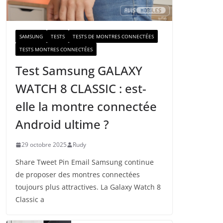
a
i
l
SAMSUNG
TESTS
TESTS DE MONTRES CONNECTÉES
TESTS MONTRES CONNECTÉES
Test Samsung GALAXY
WATCH 8 CLASSIC : est-
elle la montre connectée
Android ultime ?
29 octobre 2025
Rudy
Share Tweet Pin Email Samsung continue
de proposer des montres connectées
toujours plus attractives. La Galaxy Watch 8
Classic a