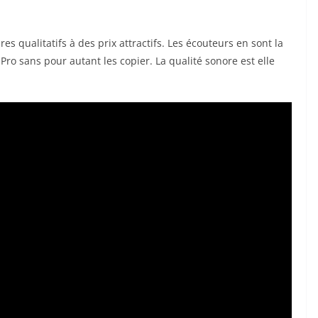
s qualitatifs à des prix attractifs. Les écouteurs en sont la
o sans pour autant les copier. La qualité sonore est elle