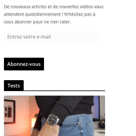
De nouveaux articles et de nouvelles vidéos vous
attendent quotidiennement ! N'hésitez pas à
vous abonner pour ne rien rater.
E
n
t
r
Abonnez-vous
e
z
v
Tests
o
t
r
e
e
-
m