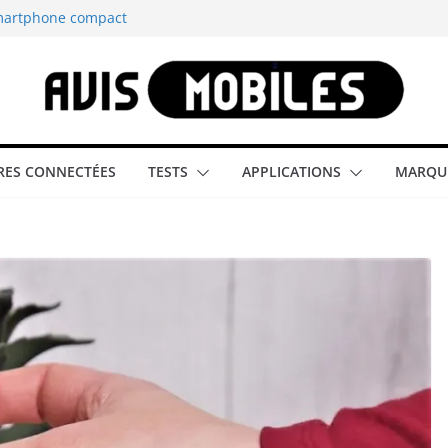
smartphone compact
est-elle la
aître tous les
able rétrogaming
ES CONNECTÉES
TESTS
APPLICATIONS
MARQU
illeur smartphone