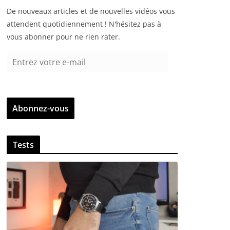
De nouveaux articles et de nouvelles vidéos vous
attendent quotidiennement ! N'hésitez pas à
vous abonner pour ne rien rater.
E
n
t
r
Abonnez-vous
e
z
v
Tests
o
t
r
e
e
-
m