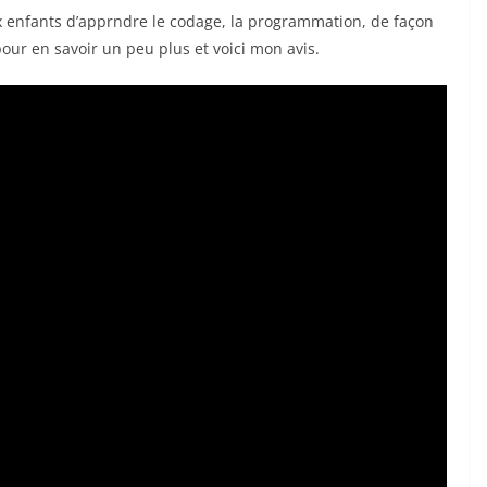
x enfants d’apprndre le codage, la programmation, de façon
pour en savoir un peu plus et voici mon avis.