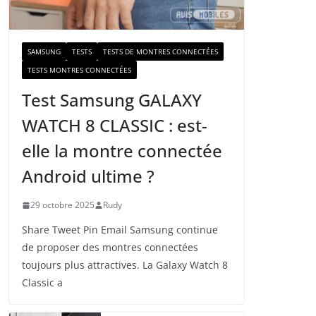
a
i
l
SAMSUNG
TESTS
TESTS DE MONTRES CONNECTÉES
TESTS MONTRES CONNECTÉES
Test Samsung GALAXY
WATCH 8 CLASSIC : est-
elle la montre connectée
Android ultime ?
29 octobre 2025
Rudy
Share Tweet Pin Email Samsung continue
de proposer des montres connectées
toujours plus attractives. La Galaxy Watch 8
Classic a