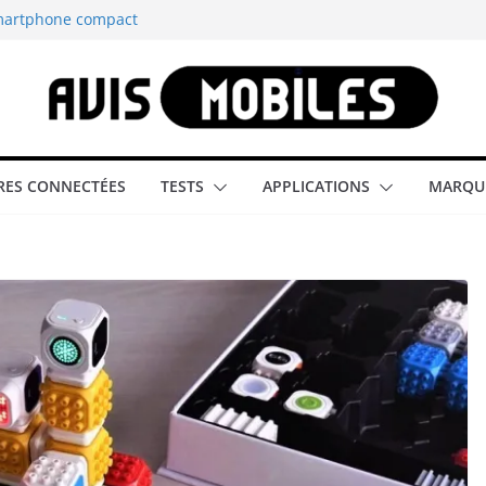
smartphone compact
est-elle la
aître tous les
able rétrogaming
ES CONNECTÉES
TESTS
APPLICATIONS
MARQU
illeur smartphone