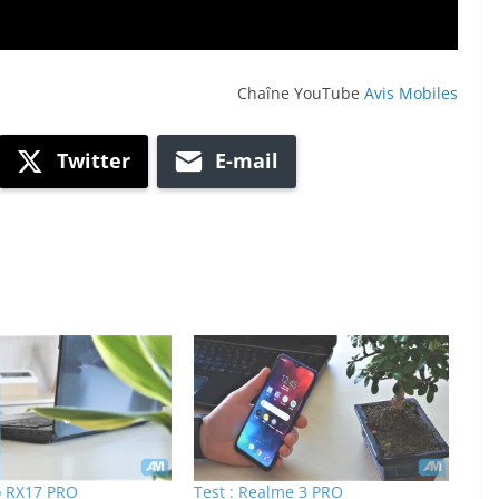
Chaîne YouTube
Avis Mobiles
Twitter
E-mail
o RX17 PRO
Test : Realme 3 PRO