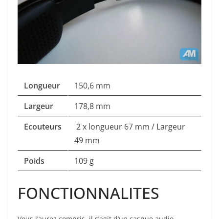
Longueur
150,6 mm
Largeur
178,8 mm
Ecouteurs
2 x longueur 67 mm / Largeur
49 mm
Poids
109 g
FONCTIONNALITES
Vous l’aurez compris, il s’agit d’un casque audio