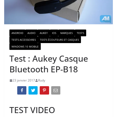
ANDROID
AUDIO
AUKEY
IOS
MARQUES
TESTS
TESTS ACCESSOIRES
TESTS ÉCOUTEURS ET CASQUES
WINDOWS 10 MOBILE
Test : Aukey Casque
Bluetooth EP-B18
23 janvier 2017
Rudy
TEST VIDEO