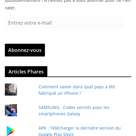
quotidiennement ! N'hésitez pas à vous abonner pour ne rien
rater.
E
n
t
r
Abonnez-vous
e
z
v
Articles Phares
o
t
Comment savoir dans quel pays a été
r
fabriqué un iPhone ?
e
e
SAMSUNG : Codes secrets pour les
-
smartphones Galaxy
m
a
APK : Télécharger la dernière version du
i
Google Play Store