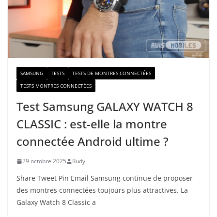
m
a
i
l
SAMSUNG
TESTS
TESTS DE MONTRES CONNECTÉES
TESTS MONTRES CONNECTÉES
Test Samsung GALAXY WATCH 8
CLASSIC : est-elle la montre
connectée Android ultime ?
29 octobre 2025
Rudy
Share Tweet Pin Email Samsung continue de proposer
des montres connectées toujours plus attractives. La
Galaxy Watch 8 Classic a