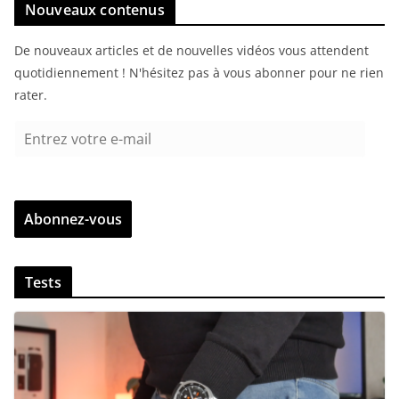
Nouveaux contenus
De nouveaux articles et de nouvelles vidéos vous attendent
quotidiennement ! N'hésitez pas à vous abonner pour ne rien
rater.
E
n
t
r
Abonnez-vous
e
z
v
Tests
o
t
r
e
e
-