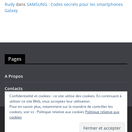
Rudy
dans
SAMSUNG : Codes secrets pour les smartphones
Galaxy
Pages
A Propos
Contacts
Confidentialité et cookies : ce site utilise des cookies. En continuant à
utiliser ce site Web, vous acceptez leur utilisation.
Pour en savoir plus, notamment sur la manière de contrôler les
cookies, voir ici : Politique relative aux cookies
Politique relative aux
cookies
Copyright © 2026
Avis Mobiles
. Tous droits réservés.
Theme
ColorMag
par ThemeGrill. Propulsé par
WordPress
.