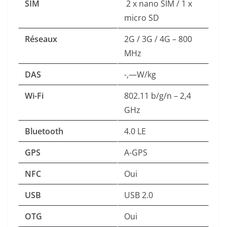
SIM
2 x nano SIM / 1 x
micro SD
Réseaux
2G / 3G / 4G – 800
MHz
DAS
-,—W/kg
Wi-Fi
802.11 b/g/n – 2,4
GHz
Bluetooth
4.0 LE
GPS
A-GPS
NFC
Oui
USB
USB 2.0
OTG
Oui