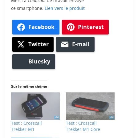
Merci à
Coolicool
de m’avoir envoyé
ce smartphone.
Lien vers le produit
Facebook
Pinterest
Twitter
E-mail
Bluesky
Sur le même thème
Test : Crosscall
Test : Crosscall
Trekker-M1
Trekker-M1 Core