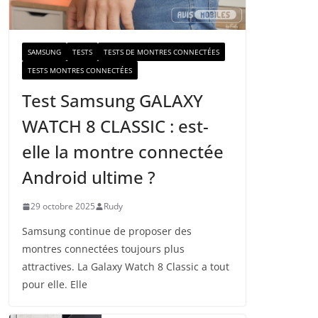
a
i
l
SAMSUNG
TESTS
TESTS DE MONTRES CONNECTÉES
TESTS MONTRES CONNECTÉES
Test Samsung GALAXY
WATCH 8 CLASSIC : est-
elle la montre connectée
Android ultime ?
29 octobre 2025
Rudy
Samsung continue de proposer des
montres connectées toujours plus
attractives. La Galaxy Watch 8 Classic a tout
pour elle. Elle