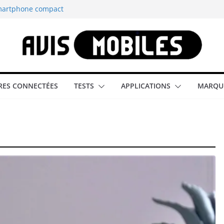
smartphone compact
est-elle la
aître tous les
able rétrogaming
ES CONNECTÉES
TESTS
APPLICATIONS
MARQU
illeur smartphone