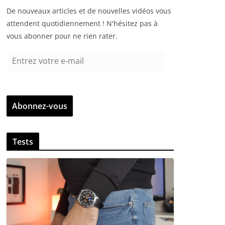
De nouveaux articles et de nouvelles vidéos vous
attendent quotidiennement ! N'hésitez pas à
vous abonner pour ne rien rater.
E
n
t
r
Abonnez-vous
e
z
v
Tests
o
t
r
e
e
-
m