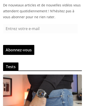
De nouveaux articles et de nouvelles vidéos vous
attendent quotidiennement ! N'hésitez pas à
vous abonner pour ne rien rater.
E
n
t
r
Abonnez-vous
e
z
v
Tests
o
t
r
e
e
-
m