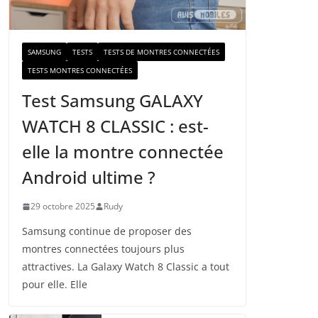
a
i
l
SAMSUNG
TESTS
TESTS DE MONTRES CONNECTÉES
TESTS MONTRES CONNECTÉES
Test Samsung GALAXY
WATCH 8 CLASSIC : est-
elle la montre connectée
Android ultime ?
29 octobre 2025
Rudy
Samsung continue de proposer des
montres connectées toujours plus
attractives. La Galaxy Watch 8 Classic a tout
pour elle. Elle