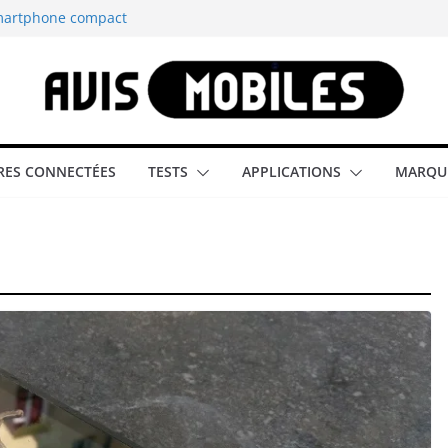
smartphone compact
est-elle la
aître tous les
able rétrogaming
ES CONNECTÉES
TESTS
APPLICATIONS
MARQU
illeur smartphone