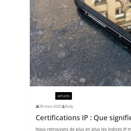
ACTUALITÉ
ASTUCES
28 mars 2020
Rudy
Certifications IP : Que signif
Nous retrouvons de plus en plus les indices IP mi