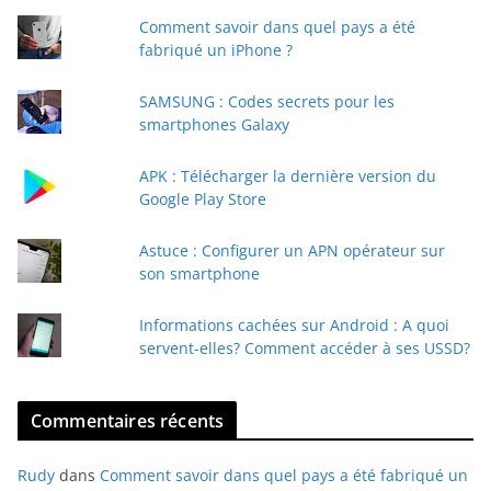
t
Comment savoir dans quel pays a été
r
fabriqué un iPhone ?
e
e
SAMSUNG : Codes secrets pour les
-
smartphones Galaxy
m
a
APK : Télécharger la dernière version du
i
Google Play Store
l
Astuce : Configurer un APN opérateur sur
son smartphone
Informations cachées sur Android : A quoi
servent-elles? Comment accéder à ses USSD?
Commentaires récents
Rudy
dans
Comment savoir dans quel pays a été fabriqué un