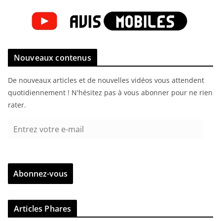
Nouveaux contenus
De nouveaux articles et de nouvelles vidéos vous attendent
quotidiennement ! N'hésitez pas à vous abonner pour ne rien
rater.
E
n
t
r
Abonnez-vous
e
z
v
Articles Phares
o