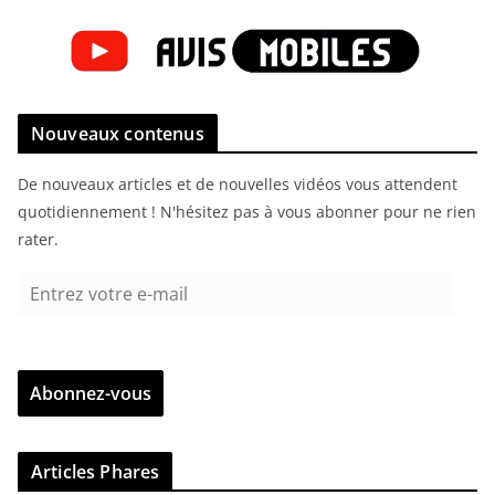
Nouveaux contenus
De nouveaux articles et de nouvelles vidéos vous attendent
quotidiennement ! N'hésitez pas à vous abonner pour ne rien
rater.
E
n
t
r
Abonnez-vous
e
z
v
Articles Phares
o