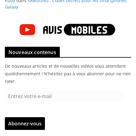
Rudy
dans
SAMSUNG : Codes secrets pour les smartphones
Galaxy
Nouveaux contenus
De nouveaux articles et de nouvelles vidéos vous attendent
quotidiennement ! N'hésitez pas à vous abonner pour ne rien
rater.
E
n
t
r
Abonnez-vous
e
z