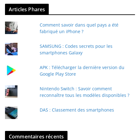
v
Articles Phares
o
t
Comment savoir dans quel pays a été
r
fabriqué un iPhone ?
e
e
SAMSUNG : Codes secrets pour les
-
smartphones Galaxy
m
a
APK : Télécharger la dernière version du
i
Google Play Store
l
Nintendo Switch : Savoir comment
reconnaître tous les modèles disponibles ?
DAS : Classement des smartphones
Commentaires récents