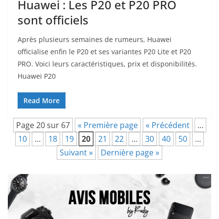
Huawei : Les P20 et P20 PRO
sont officiels
Après plusieurs semaines de rumeurs, Huawei
officialise enfin le P20 et ses variantes P20 Lite et P20
PRO. Voici leurs caractéristiques, prix et disponibilités.
Huawei P20
Read More
Page 20 sur 67
« Première page
« Précédent
…
10
…
18
19
20
21
22
…
30
40
50
…
Suivant »
Dernière page »