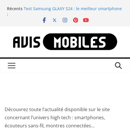
Passer
Récents
Test Samsung GLAXY S24 : le meilleur smartphone
au
:
compact du moment
contenu
Test Samsung GALAXY WATCH 8 CLASSIC : est-elle
la montre connectée Android ultime ?
Nintendo Switch : Savoir comment reconnaître
tous les modèles disponibles ?
Test Anbernic RG557 : une console portable
rétrogaming qui est incontournable
Test Samsung GALAXY S24 ULTRA : le meilleur
smartphone du moment
Actualité
Découvrez toute l’actualité disponible sur le site
concernant l’univers high tech : smartphones,
écouteurs sans-fil, montres connectées…