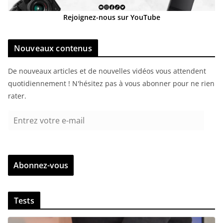
Rejoignez-nous sur YouTube
Nouveaux contenus
De nouveaux articles et de nouvelles vidéos vous attendent
quotidiennement ! N'hésitez pas à vous abonner pour ne rien
rater.
E
n
t
r
Abonnez-vous
e
z
v
Tests
o
t