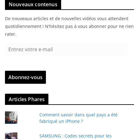
Nouveaux contenus
De nouveaux articles et de nouvelles vidéos vous attendent
quotidiennement ! N'hésitez pas à vous abonner pour ne rien
rater.
E
n
t
r
Abonnez-vous
e
z
v
Articles Phares
o
t
Comment savoir dans quel pays a été
r
fabriqué un iPhone ?
e
e
SAMSUNG : Codes secrets pour les