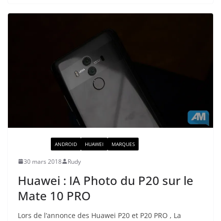
ACTUALITÉ
ANDROID
HUAWEI
MARQUES
30 mars 2018
Rudy
Huawei : IA Photo du P20 sur le
Mate 10 PRO
Lors de l’annonce des Huawei P20 et P20 PRO , La