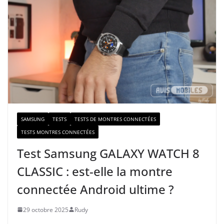
r
e
e
-
m
a
i
l
SAMSUNG
TESTS
TESTS DE MONTRES CONNECTÉES
TESTS MONTRES CONNECTÉES
Test Samsung GALAXY WATCH 8
CLASSIC : est-elle la montre
connectée Android ultime ?
29 octobre 2025
Rudy