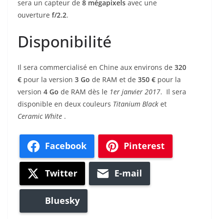
sera un capteur de
8
mégapixels
avec une
ouverture
f/2.2
.
Disponibilité
Il sera commercialisé en Chine aux environs de
320
€
pour la version
3 Go
de RAM et de
350 €
pour la
version
4 Go
de RAM dès le
1er janvier 2017
. Il sera
disponible en deux couleurs
Titanium Black
et
Ceramic White
.
Facebook
Pinterest
Twitter
E-mail
Bluesky