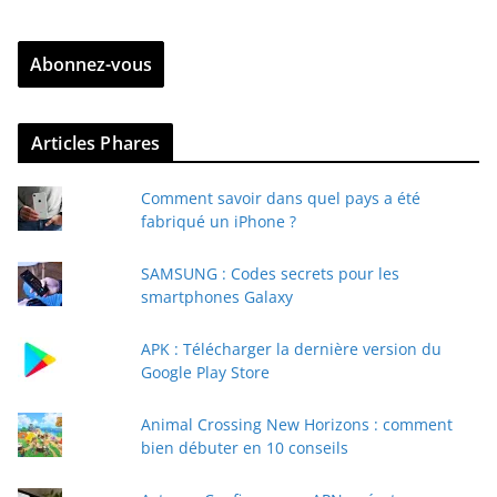
t
r
Abonnez-vous
e
z
v
Articles Phares
o
t
Comment savoir dans quel pays a été
r
fabriqué un iPhone ?
e
e
SAMSUNG : Codes secrets pour les
-
smartphones Galaxy
m
a
APK : Télécharger la dernière version du
i
Google Play Store
l
Animal Crossing New Horizons : comment
bien débuter en 10 conseils