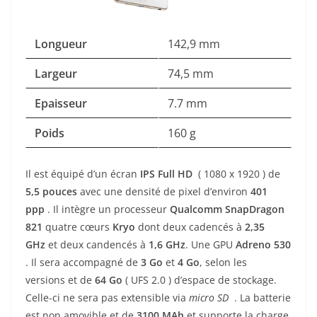
Longueur
142,9 mm
Largeur
74,5 mm
Epaisseur
7.7 mm
Poids
160 g
Il est équipé d’un écran
IPS Full HD
( 1080 x 1920 ) de
5,5
pouces
avec une densité de pixel d’environ
401
ppp
. Il intègre un processeur
Qualcomm SnapDragon
821
quatre cœurs
Kryo
dont deux cadencés à
2,35
GHz
et deux candencés à
1,6 GHz
. Une GPU
Adreno 530
. Il sera accompagné de
3 Go
et
4
Go
, selon les
versions
et de
64 Go
( UFS 2.0
) d’espace de stockage.
Celle-ci ne sera pas extensible via
micro SD
. La batterie
est non amovible et de
3100 MAh
et supporte la charge